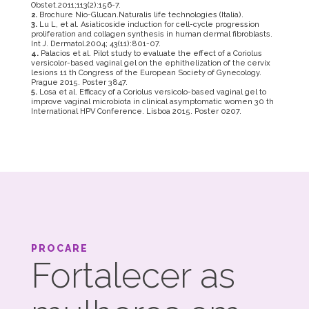
Obstet.2011;113(2):156-7.
2.
Brochure Nio-Glucan.Naturalis life technologies (Italia).
3.
Lu L, et al. Asiaticoside induction for cell-cycle progression
proliferation and collagen synthesis in human dermal fibroblasts.
Int J. Dermatol.2004; 43(11):801-07.
4.
Palacios et al. Pilot study to evaluate the effect of a Coriolus
versicolor-based vaginal gel on the ephithelization of the cervix
lesions 11 th Congress of the European Society of Gynecology.
Prague 2015. Poster 3847.
5.
Losa et al. Efficacy of a Coriolus versicolo-based vaginal gel to
improve vaginal microbiota in clinical asymptomatic women 30 th
International HPV Conference. Lisboa 2015. Poster 0207.
PROCARE
Fortalecer as