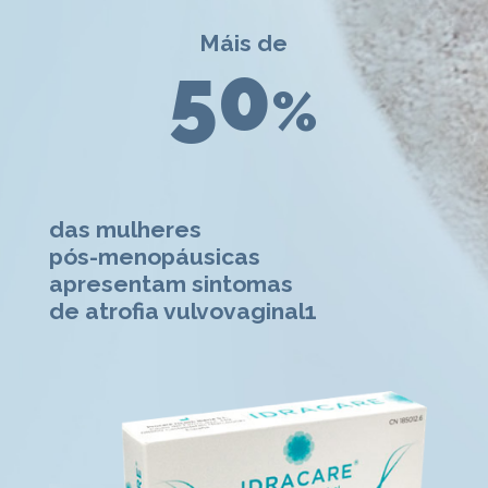
Máis de
50
%
das mulheres
pós-menopáusicas
apresentam sintomas
de atrofia vulvovaginal1