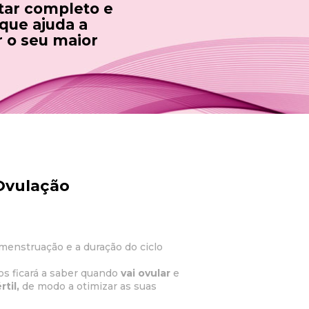
tar completo e
 que ajuda a
r o seu maior
Ovulação
 menstruação e a duração do ciclo
s ficará a saber quando
vai ovular
e
til,
de modo a otimizar as suas