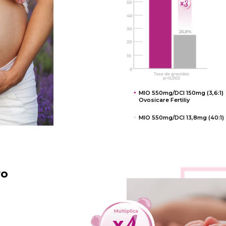
MIO 550mg/DCI 150mg (3,6:1)
Ovosicare Fertiliy
MIO 550mg/DCI 13,8mg (40:1)
ro