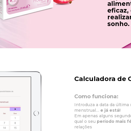
alimen
eficaz,
realiza
sonho.
Calculadora de 
Como funciona:
Introduza a data da última
menstrual…
e já está!
Em apenas alguns segundo
qual o seu
período mais fér
relações