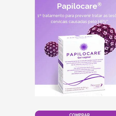
®
Papilocare
1º tratamento para prevenir tratar as les
cervicais causadas pelo HPV*
COMPRAR