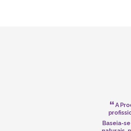
A Pro
profiss
Baseia-se
naturais, 