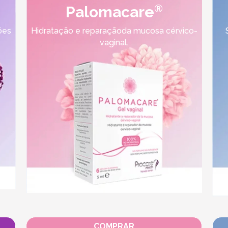
®
Palomacare
ões
Hidratação e reparaçãoda mucosa cérvico-
vaginal.
COMPRAR