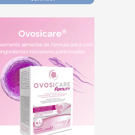
®
Ovosicare
lemento alimentar de fórmula única com
ingredientes inovadores patenteados