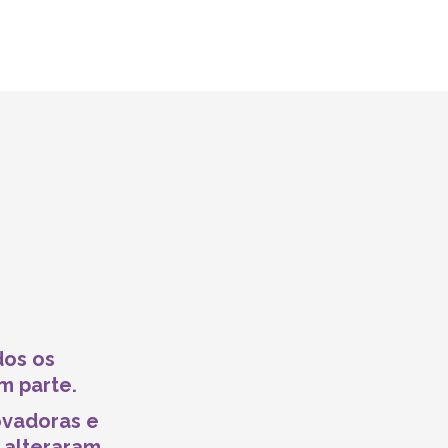
dos os
m parte.
ovadoras e
e alteraram