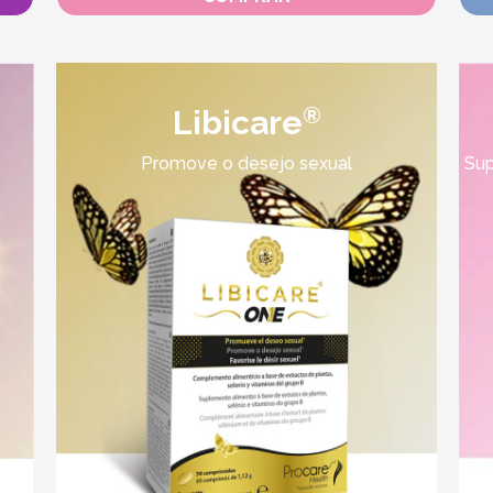
®
Libicare
Promove o desejo sexual
Sup