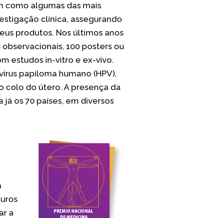
im como algumas das mais
estigação clínica, assegurando
seus produtos. Nos últimos anos
s observacionais, 100 posters ou
m estudos in-vitro e ex-vivo.
 vírus papiloma humano (HPV),
o colo do útero. A presença da
 já os 70 países, em diversos
a
guros
ar a