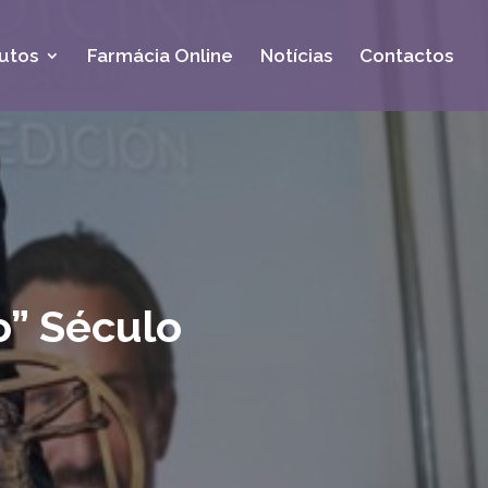
utos
Farmácia Online
Notícias
Contactos
o” Século