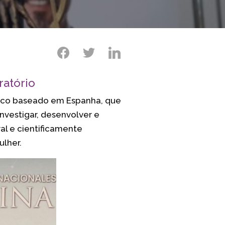
atório
tico baseado em Espanha, que
nvestigar, desenvolver e
ral e cientificamente
ulher.