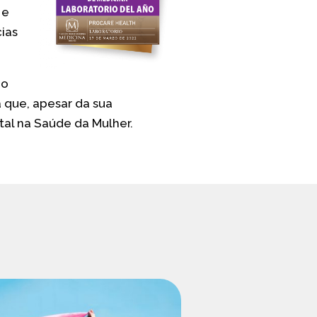
 e
ias
do
 que, apesar da sua
tal na Saúde da Mulher.