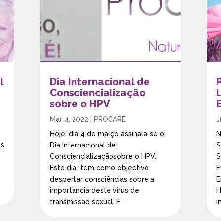
l
Dia Internacional de
Consciencialização
sobre o HPV
Mar 4, 2022
|
PROCARE
J
Hoje, dia 4 de março assinala-se o
N
os
Dia Internacional de
S
Consciencializaçãosobre o HPV.
S
Este dia tem como objectivo
E
despertar consciências sobre a
E
importância deste vírus de
H
transmissão sexual. E...
i