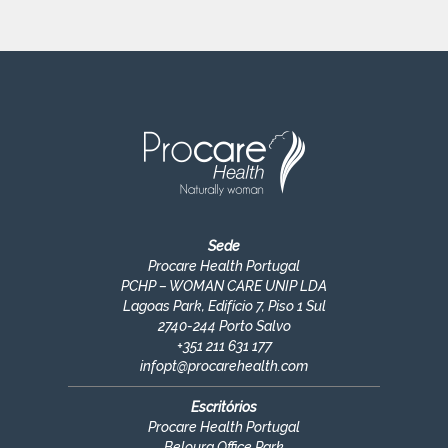
Sede
Procare Health Portugal
PCHP – WOMAN CARE UNIP LDA
Lagoas Park, Edifício 7, Piso 1 Sul
2740-244 Porto Salvo
+351
211 631 177
infopt@procarehealth.com
Escritórios
Procare Health Portugal
Beloura Office Park